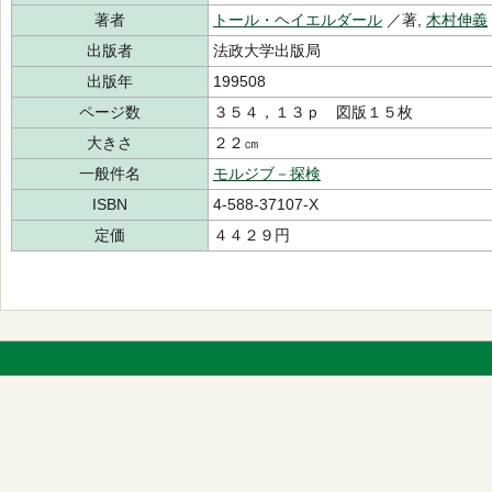
著者
トール・ヘイエルダール
／著,
木村伸義
出版者
法政大学出版局
出版年
199508
ページ数
３５４，１３ｐ 図版１５枚
大きさ
２２㎝
一般件名
モルジブ－探検
ISBN
4-588-37107-X
定価
４４２９円