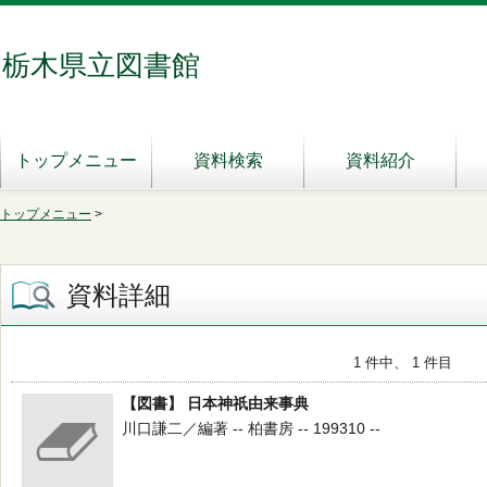
栃木県立図書館
トップメニュー
資料検索
資料紹介
トップメニュー
>
資料詳細
1 件中、 1 件目
【図書】 日本神祇由来事典
川口謙二／編著 -- 柏書房 -- 199310 --