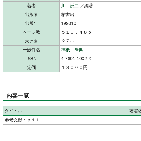
著者
川口謙二
／編著
出版者
柏書房
出版年
199310
ページ数
５１０，４８ｐ
大きさ
２７㎝
一般件名
神祇－辞典
ISBN
4-7601-1002-X
定価
１８０００円
内容一覧
タイトル
著者
参考文献：ｐ１１