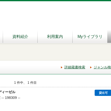
資料紹介
利用案内
Myライブラリ
詳細蔵書検索
ジャンル検
1 件中、 1 件目
ディーゼル
貸出可
 198309 --