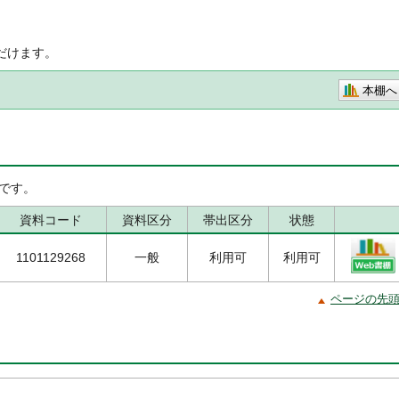
だけます。
本棚へ
です。
資料コード
資料区分
帯出区分
状態
1101129268
一般
利用可
利用可
ページの先