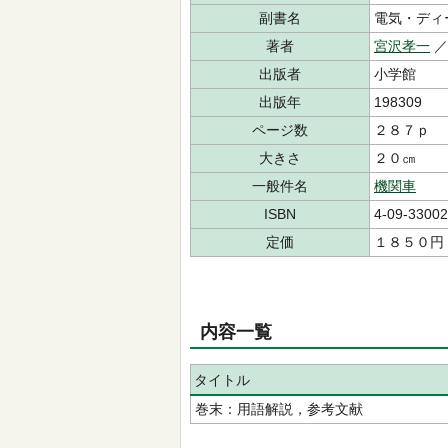
副書名
電気・ディ
著者
宮沢孝一
／
出版者
小学館
出版年
198309
ページ数
２８７ｐ
大きさ
２０㎝
一般件名
機関車
ISBN
4-09-33002
定価
１８５０円
内容一覧
タイトル
巻末：用語解説，参考文献