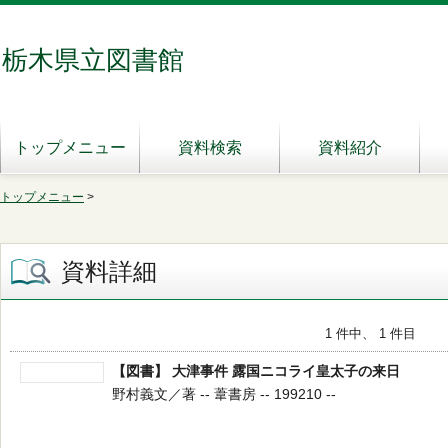
栃木県立図書館
トップメニュー
資料検索
資料紹介
トップメニュー
>
資料詳細
1 件中、 1 件目
【図書】 大津事件 露国ニコライ皇太子の来日
野村義文／著 -- 葦書房 -- 199210 --