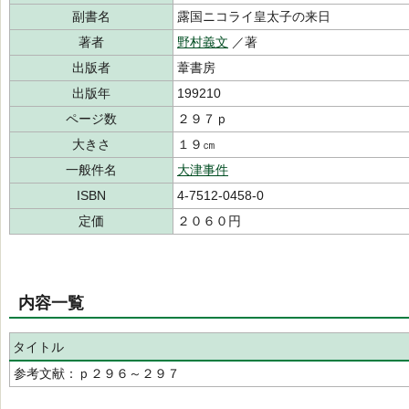
副書名
露国ニコライ皇太子の来日
著者
野村義文
／著
出版者
葦書房
出版年
199210
ページ数
２９７ｐ
大きさ
１９㎝
一般件名
大津事件
ISBN
4-7512-0458-0
定価
２０６０円
内容一覧
タイトル
参考文献：ｐ２９６～２９７