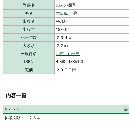
副書名
山人の四季
著者
太田威
／著
出版者
平凡社
出版年
199404
ページ数
２３４ｐ
大きさ
２２㎝
一般件名
山村－山形県
ISBN
4-582-45851-3
定価
２９００円
内容一覧
タイトル
著
参考文献：ｐ２３４