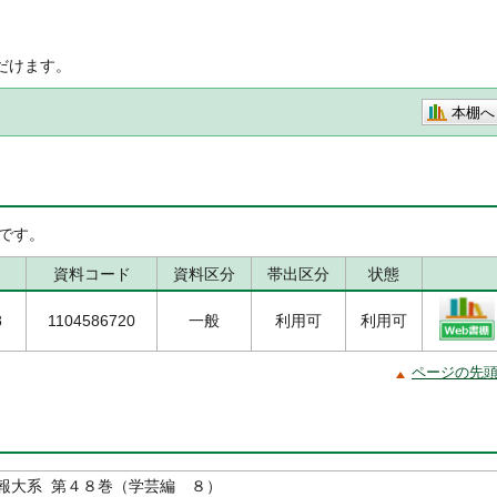
だけます。
本棚へ
です。
資料コード
資料区分
帯出区分
状態
8
1104586720
一般
利用可
利用可
ページの先
報大系 第４８巻（学芸編 ８）