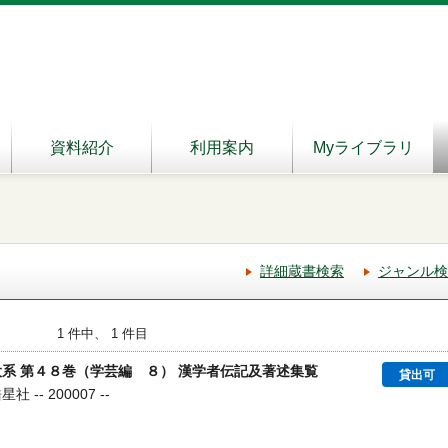
資料紹介
利用案内
Myライブラリ
詳細蔵書検索
ジャンル検
1 件中、 1 件目
大系 第４８巻（学芸編 ８） 漢学者伝記及著述集覧
貸出可
-- 200007 --