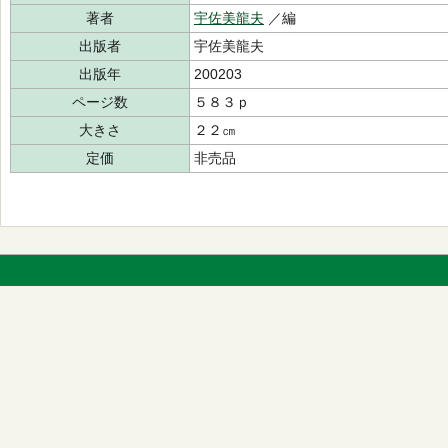
著者
宇佐美龍夫
／編
出版者
宇佐美龍夫
出版年
200203
ページ数
５８３ｐ
大きさ
２２㎝
定価
非売品