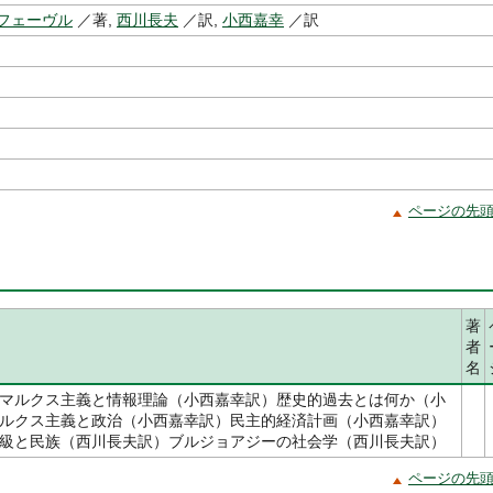
フェーヴル
／著,
西川長夫
／訳,
小西嘉幸
／訳
ページの先
著
者
名
マルクス主義と情報理論（小西嘉幸訳）歴史的過去とは何か（小
ルクス主義と政治（小西嘉幸訳）民主的経済計画（小西嘉幸訳）
級と民族（西川長夫訳）ブルジョアジーの社会学（西川長夫訳）
ページの先