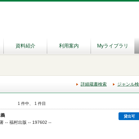
資料紹介
利用案内
Myライブラリ
詳細蔵書検索
ジャンル検
1 件中、 1 件目
主義
貸出可
 福村出版 -- 197602 --