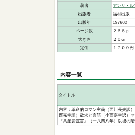
著者
アンリ・ル
出版者
福村出版
出版年
197602
ページ数
２６８ｐ
大きさ
２０㎝
定価
１７００円
内容一覧
タイトル
内容：革命的ロマン主義（西川長夫訳）
西嘉幸訳）欲求と言語（小西嘉幸訳）マ
『共産党宣言』（一八四八年）以後の階