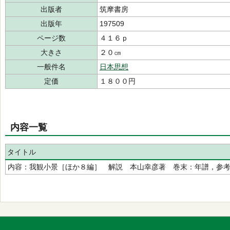
出版者
筑摩書房
出版年
197509
ページ数
４１６ｐ
大きさ
２０㎝
一般件名
日本思想
定価
１８００円
内容一覧
タイトル
内容：我観小景［ほか８編］ 解説 本山幸彦著 巻末：年譜，参