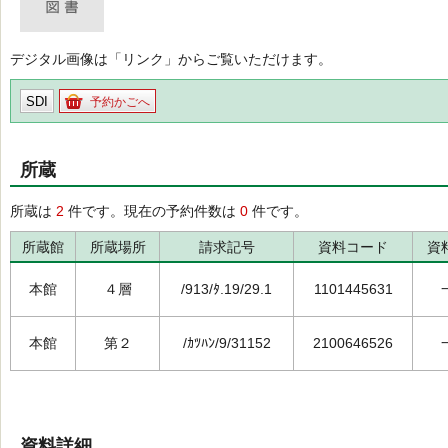
デジタル画像は「リンク」からご覧いただけます。
SDI
予約かごへ
所蔵
所蔵は
2
件です。現在の予約件数は
0
件です。
所蔵館
所蔵場所
請求記号
資料コード
資
本館
４層
/913/ﾀ.19/29.1
1101445631
本館
第２
/ｶﾂﾊﾝ/9/31152
2100646526
資料詳細