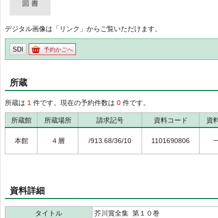
デジタル画像は「リンク」からご覧いただけます。
SDI
予約かごへ
所蔵
所蔵は
1
件です。現在の予約件数は
0
件です。
所蔵館
所蔵場所
請求記号
資料コード
資
本館
４層
/913.68/36/10
1101690806
資料詳細
タイトル
芥川賞全集 第１０巻