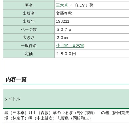
著者
三木卓
／〔ほか〕著
出版者
文藝春秋
出版年
198211
ページ数
５０７ｐ
大きさ
２０㎝
一般件名
芥川賞・直木賞
定価
１８００円
内容一覧
タイトル
鶸（三木卓）月山（森敦）草のつるぎ（野呂邦暢）土の器（阪田寛
場（林京子）岬（中上健次）志賀島（岡松和夫）