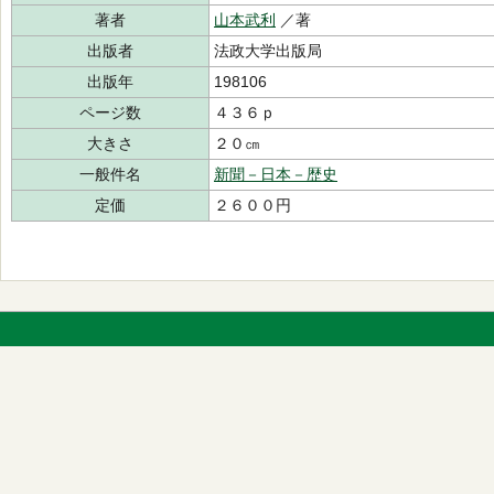
著者
山本武利
／著
出版者
法政大学出版局
出版年
198106
ページ数
４３６ｐ
大きさ
２０㎝
一般件名
新聞－日本－歴史
定価
２６００円