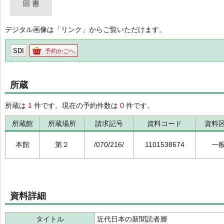
デジタル画像は「リンク」からご覧いただけます。
SDI
予約かごへ
所蔵
所蔵は
1
件です。現在の予約件数は
0
件です。
所蔵館
所蔵場所
請求記号
資料コード
資料
本館
第２
/070/216/
1101538674
一
資料詳細
タイトル
近代日本の新聞読者層