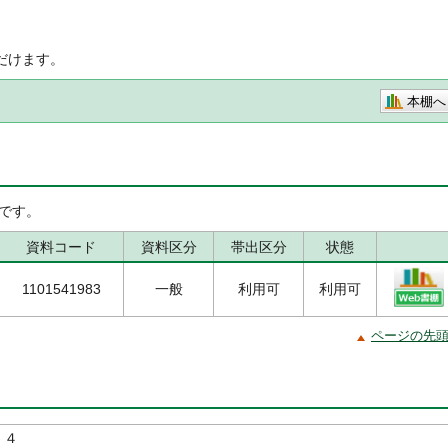
だけます。
本棚へ
です。
資料コード
資料区分
帯出区分
状態
1101541983
一般
利用可
利用可
ページの先
 ４