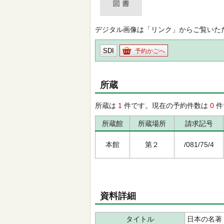
デジタル画像は「リンク」からご覧いた
SDI
予約かごへ
所蔵
所蔵は
1
件です。現在の予約件数は
0
件
所蔵館
所蔵場所
請求記号
本館
第２
/081/75/4
資料詳細
タイトル
日本の名著