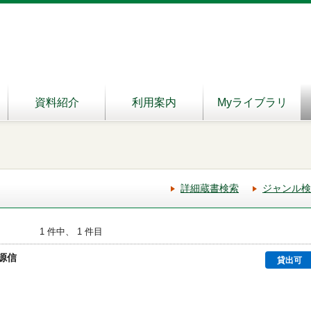
資料紹介
利用案内
Myライブラリ
詳細蔵書検索
ジャンル検
1 件中、 1 件目
源信
貸出可