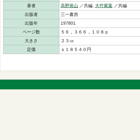
著者
高野斑山
／共編,
大竹紫葉
／共編
出版者
三一書房
出版年
197801
ページ数
５６，３６６，１０８ｐ
大きさ
２３㎝
定価
ｓ１８５４０円