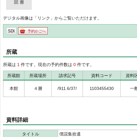
デジタル画像は「リンク」からご覧いただけます。
SDI
予約かごへ
所蔵
所蔵は
1
件です。現在の予約件数は
0
件です。
所蔵館
所蔵場所
請求記号
資料コード
資料
本館
４層
/911.6/37/
1103455430
一
資料詳細
タイトル
俚謡集拾遺