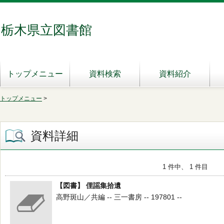
栃木県立図書館
トップメニュー
資料検索
資料紹介
トップメニュー
>
資料詳細
1 件中、 1 件目
【図書】 俚謡集拾遺
高野斑山／共編 -- 三一書房 -- 197801 --