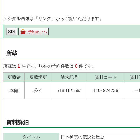
デジタル画像は「リンク」からご覧いただけます。
SDI
予約かごへ
所蔵
所蔵は
1
件です。現在の予約件数は
0
件です。
所蔵館
所蔵場所
請求記号
資料コード
資料
本館
公４
/188.8/156/
1104924236
一
資料詳細
タイトル
日本禅宗の伝説と歴史