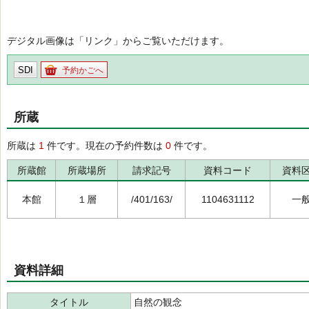
デジタル画像は「リンク」からご覧いただけます。
SDI
予約かごへ
所蔵
所蔵は
1
件です。現在の予約件数は
0
件です。
所蔵館
所蔵場所
請求記号
資料コード
資料
本館
１層
/401/163/
1104631112
一
資料詳細
タイトル
自然の観念