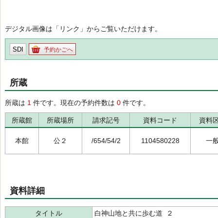
デジタル画像は「リンク」からご覧いただけます。
SDI
予約かごへ
所蔵
所蔵は
1
件です。現在の予約件数は
0
件です。
所蔵館
所蔵場所
請求記号
資料コード
資料
本館
公２
/654/54/2
1104580228
一
資料詳細
タイトル
白神山地と共に歩む道 ２