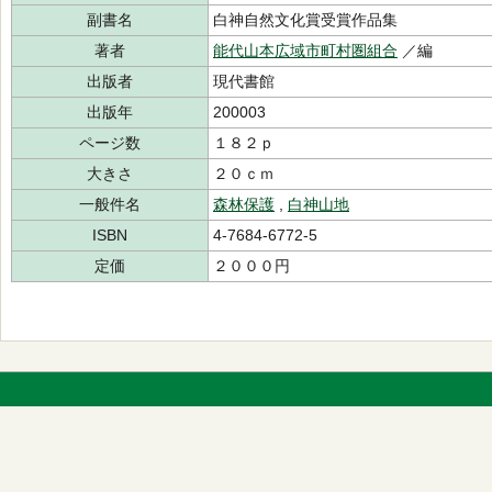
副書名
白神自然文化賞受賞作品集
著者
能代山本広域市町村圏組合
／編
出版者
現代書館
出版年
200003
ページ数
１８２ｐ
大きさ
２０ｃｍ
一般件名
森林保護
,
白神山地
ISBN
4-7684-6772-5
定価
２０００円