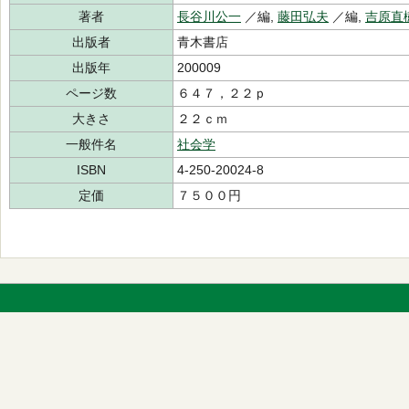
著者
長谷川公一
／編,
藤田弘夫
／編,
吉原直
出版者
青木書店
出版年
200009
ページ数
６４７，２２ｐ
大きさ
２２ｃｍ
一般件名
社会学
ISBN
4-250-20024-8
定価
７５００円