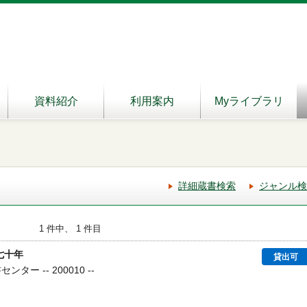
資料紹介
利用案内
Myライブラリ
詳細蔵書検索
ジャンル検
1 件中、 1 件目
七十年
貸出可
ター -- 200010 --