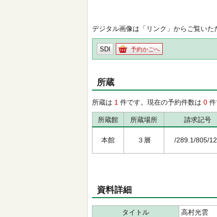
デジタル画像は「リンク」からご覧いた
SDI
予約かごへ
所蔵
所蔵は
1
件です。現在の予約件数は
0
件
所蔵館
所蔵場所
請求記号
本館
３層
/289.1/805/1
資料詳細
タイトル
高村光雲