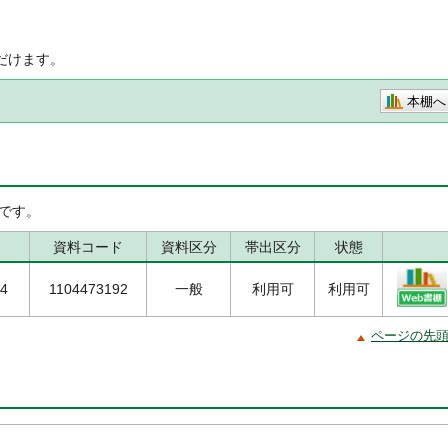
だけます。
本棚へ
です。
資料コード
資料区分
帯出区分
状態
24
1104473192
一般
利用可
利用可
ページの先