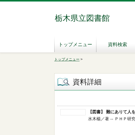
栃木県立図書館
トップメニュー
資料検索
トップメニュー
>
資料詳細
【図書】 難にありて人
水木楊／著 -- ＰＨＰ研究所 -