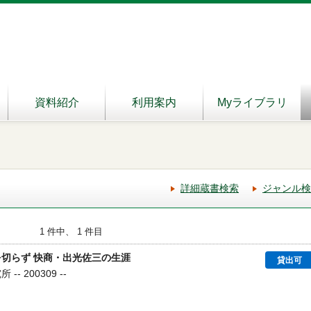
資料紹介
利用案内
Myライブラリ
詳細蔵書検索
ジャンル検
1 件中、 1 件目
を切らず 快商・出光佐三の生涯
貸出可
- 200309 --