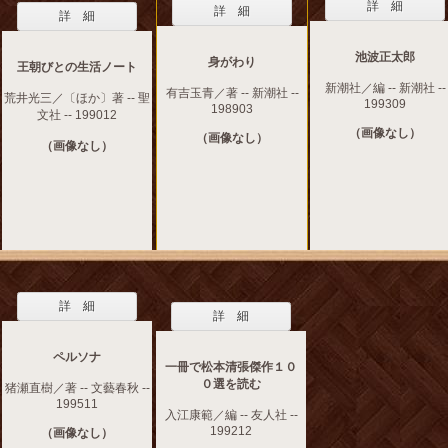
詳 細
詳 細
詳 細
池波正太郎
身がわり
王朝びとの生活ノート
新潮社／編 -- 新潮社 --
有吉玉青／著 -- 新潮社 --
荒井光三／〔ほか〕著 -- 聖
199309
198903
文社 -- 199012
（画像なし）
（画像なし）
（画像なし）
詳 細
詳 細
ペルソナ
一冊で松本清張傑作１０
０選を読む
猪瀬直樹／著 -- 文藝春秋 --
199511
入江康範／編 -- 友人社 --
199212
（画像なし）