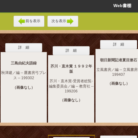
Web書棚
前を表示
次を表示
詳 細
詳 細
詳 細
朝日新聞記者夏目漱石
三島由紀夫語録
芥川・直木賞 １９９２年
立風書房／編 -- 立風書房 
版
秋津建／編 -- 鷹書房弓プレ
199407
ス -- 199302
芥川・直木賞‐受賞者総覧‐
（画像なし）
編集委員会／編 -- 教育社 --
（画像なし）
199206
（画像なし）