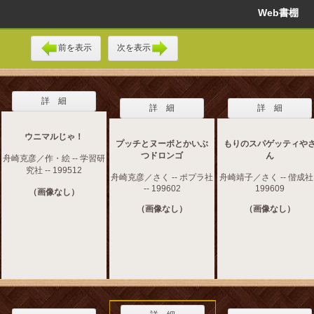
Web書棚
前を表示
次を表示
詳 細
詳 細
詳 細
ウニマルじゃ！
プッチとヌーボとかいぶ
もりのスパゲッティや
つドロンゴ
ん
舟崎克彦／作・絵 -- 学習研
究社 -- 199512
舟崎克彦／さく -- ポプラ社
舟崎靖子／さく -- 偕成社 
-- 199602
199609
（画像なし）
（画像なし）
（画像なし）