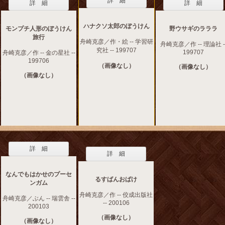
詳 細
詳 細
詳 細
ハナクソ太郎のぼうけん
モンプチ人形のぼうけん
野ウサギのラララ
旅行
舟崎克彦／作・絵 -- 学習研
舟崎克彦／作 -- 理論社 -
究社 -- 199707
199707
舟崎克彦／作 -- 金の星社 --
199706
（画像なし）
（画像なし）
（画像なし）
詳 細
詳 細
なんでもはかせのプーセ
るすばんおばけ
ンガム
舟崎克彦／作 -- 佼成出版社
舟崎克彦／ぶん -- 瑞雲舎 --
-- 200106
200103
（画像なし）
（画像なし）