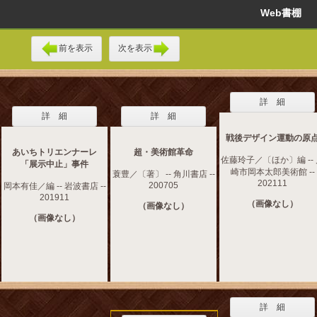
Web書棚
前を表示
次を表示
詳 細
詳 細
詳 細
戦後デザイン運動の原
あいちトリエンナーレ
超・美術館革命
佐藤玲子／〔ほか〕編 --
「展示中止」事件
崎市岡本太郎美術館 --
蓑豊／〔著〕 -- 角川書店 --
202111
200705
岡本有佳／編 -- 岩波書店 --
201911
（画像なし）
（画像なし）
（画像なし）
詳 細