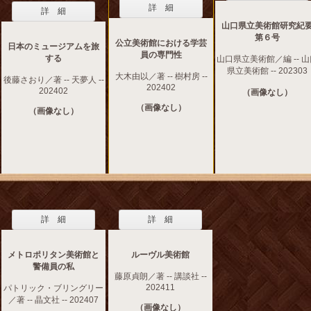
詳 細
詳 細
山口県立美術館研究紀
第６号
公立美術館における学芸
日本のミュージアムを旅
員の専門性
する
山口県立美術館／編 -- 
県立美術館 -- 202303
大木由以／著 -- 樹村房 --
後藤さおり／著 -- 天夢人 --
202402
202402
（画像なし）
（画像なし）
（画像なし）
詳 細
詳 細
メトロポリタン美術館と
ルーヴル美術館
警備員の私
藤原貞朗／著 -- 講談社 --
202411
パトリック・ブリングリー
／著 -- 晶文社 -- 202407
（画像なし）