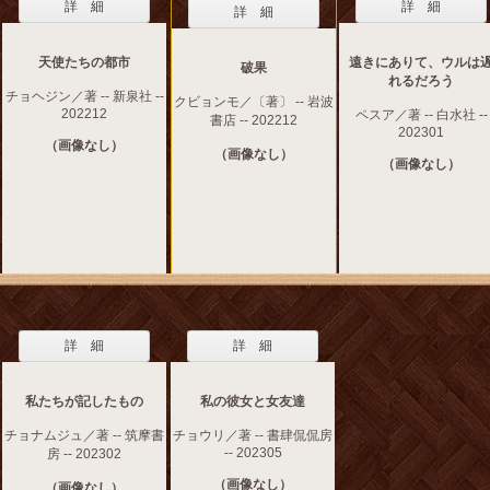
詳 細
詳 細
詳 細
天使たちの都市
遠きにありて、ウルは
破果
れるだろう
チョヘジン／著 -- 新泉社 --
クビョンモ／〔著〕 -- 岩波
202212
ペスア／著 -- 白水社 --
書店 -- 202212
202301
（画像なし）
（画像なし）
（画像なし）
詳 細
詳 細
私たちが記したもの
私の彼女と女友達
チョナムジュ／著 -- 筑摩書
チョウリ／著 -- 書肆侃侃房
-- 202305
房 -- 202302
（画像なし）
（画像なし）