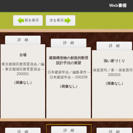
Web書棚
前を表示
次を表示
詳 細
詳 細
詳 細
台場
建築構造物の創造的数理
強い家づくり
設計手法の展望
東京都港区教育委員会／編
-- 東京都港区教育委員会 --
保坂貴司／著 -- 保坂貴司 
日本建築学会／編集著作 --
200001
200203
日本建築学会 -- 200209
（画像なし）
（画像なし）
（画像なし）
詳 細
詳 細
詳 細