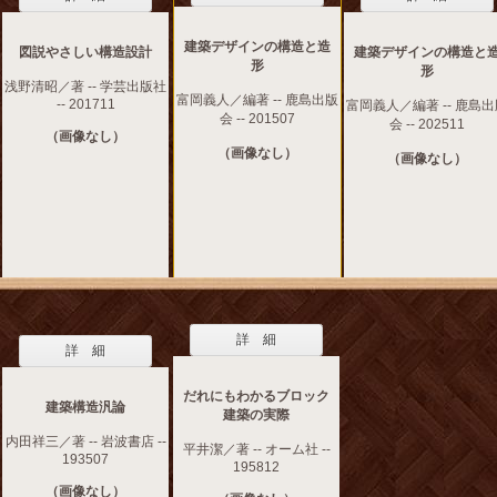
建築デザインの構造と造
図説やさしい構造設計
建築デザインの構造と
形
形
浅野清昭／著 -- 学芸出版社
富岡義人／編著 -- 鹿島出版
-- 201711
富岡義人／編著 -- 鹿島
会 -- 201507
会 -- 202511
（画像なし）
（画像なし）
（画像なし）
詳 細
詳 細
だれにもわかるブロック
建築構造汎論
建築の実際
内田祥三／著 -- 岩波書店 --
平井潔／著 -- オーム社 --
193507
195812
（画像なし）