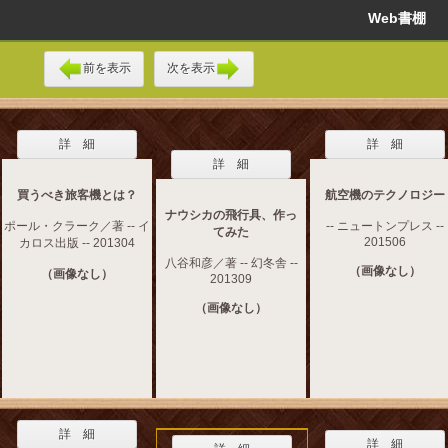
Web書棚
前を表示
次を表示
詳 細
詳 細
詳 細
買うべき旅客機とは？
航空機のテクノロジー
ナウシカの飛行具、作っ
ポール・クラーク／著 -- イ
-- ニュートンプレス --
てみた
201506
カロス出版 -- 201304
八谷和彦／著 -- 幻冬舎 --
（画像なし）
（画像なし）
201309
（画像なし）
詳 細
詳 細