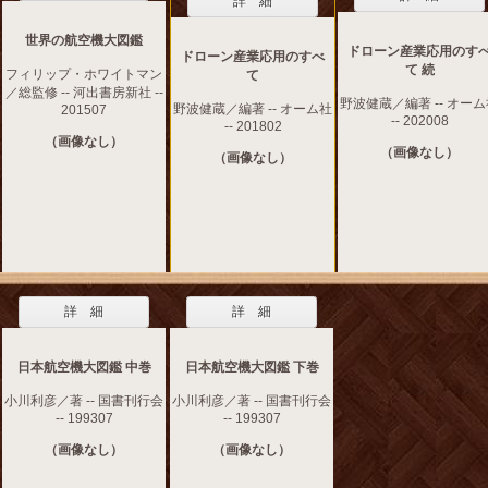
詳 細
世界の航空機大図鑑
ドローン産業応用のす
ドローン産業応用のすべ
て 続
フィリップ・ホワイトマン
て
／総監修 -- 河出書房新社 --
野波健蔵／編著 -- オー
野波健蔵／編著 -- オーム社
201507
-- 202008
-- 201802
（画像なし）
（画像なし）
（画像なし）
詳 細
詳 細
日本航空機大図鑑 中巻
日本航空機大図鑑 下巻
小川利彦／著 -- 国書刊行会
小川利彦／著 -- 国書刊行会
-- 199307
-- 199307
（画像なし）
（画像なし）