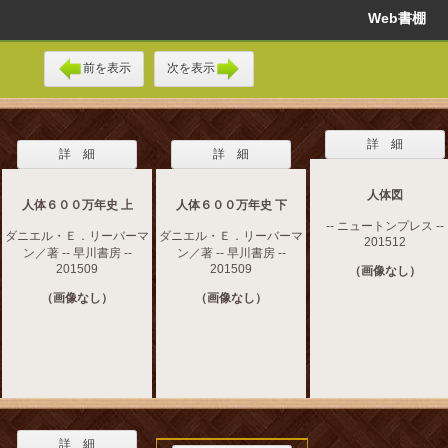
Web書棚
前を表示
次を表示
詳 細
詳 細
詳 細
人体図
人体６００万年史 上
人体６００万年史 下
-- ニュートンプレス --
ダニエル・Ｅ．リーバーマ
ダニエル・Ｅ．リーバーマ
201512
ン／著 -- 早川書房 --
ン／著 -- 早川書房 --
201509
201509
（画像なし）
（画像なし）
（画像なし）
詳 細