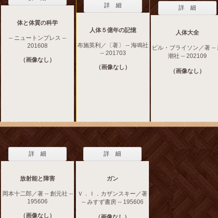
詳 細
詳 細
体と体質の科学
人体５億年の記憶
人体大全
-- ニュートンプレス --
布施英利／〔著〕 -- 海鳴社
201608
ビル・ブライソン／著 --
-- 201703
潮社 -- 202109
（画像なし）
（画像なし）
（画像なし）
詳 細
詳 細
放射能と障害
ガン
岡本十二郎／著 -- 創元社 --
Ｖ．Ｉ．カザンスキー／著
195606
-- みすず書房 -- 195606
（画像なし）
（画像なし）