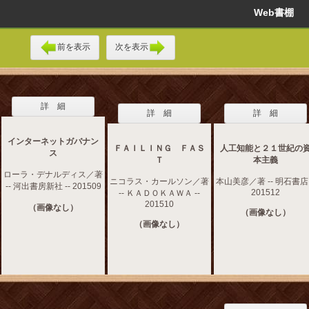
Web書棚
前を表示
次を表示
詳 細
詳 細
詳 細
インターネットガバナン
ＦＡＩＬＩＮＧ ＦＡＳ
人工知能と２１世紀の
ス
Ｔ
本主義
ローラ・デナルディス／著
ニコラス・カールソン／著
本山美彦／著 -- 明石書店 
-- 河出書房新社 -- 201509
201512
-- ＫＡＤＯＫＡＷＡ --
201510
（画像なし）
（画像なし）
（画像なし）