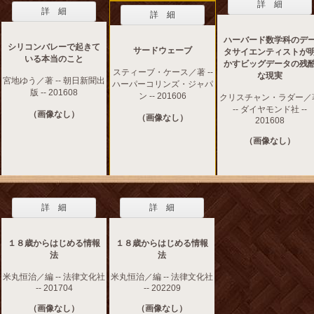
詳 細
詳 細
詳 細
ハーバード数学科のデ
シリコンバレーで起きて
サードウェーブ
タサイエンティストが
いる本当のこと
かすビッグデータの残
スティーブ・ケース／著 --
な現実
宮地ゆう／著 -- 朝日新聞出
ハーパーコリンズ・ジャパ
版 -- 201608
ン -- 201606
クリスチャン・ラダー／
-- ダイヤモンド社 --
（画像なし）
（画像なし）
201608
（画像なし）
詳 細
詳 細
１８歳からはじめる情報
１８歳からはじめる情報
法
法
米丸恒治／編 -- 法律文化社
米丸恒治／編 -- 法律文化社
-- 201704
-- 202209
（画像なし）
（画像なし）