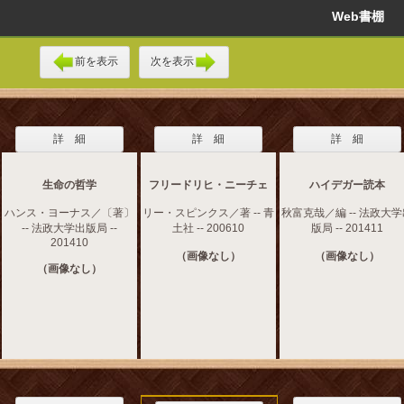
Web書棚
前を表示
次を表示
詳 細
詳 細
詳 細
生命の哲学
フリードリヒ・ニーチェ
ハイデガー読本
ハンス・ヨーナス／〔著〕
リー・スピンクス／著 -- 青
秋富克哉／編 -- 法政大
-- 法政大学出版局 --
土社 -- 200610
版局 -- 201411
201410
（画像なし）
（画像なし）
（画像なし）