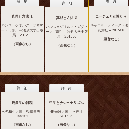
詳 細
詳 細
詳 細
真理と方法 １
ニーチェと女性たち
真理と方法 ２
ハンス＝ゲオルク・ガダマ
キャロル・ディース／著 -
ハンス＝ゲオルク・ガダマ
ー／〔著〕 -- 法政大学出版
風濤社 -- 201508
ー／〔著〕 -- 法政大学出版
局 -- 201211
局 -- 201506
（画像なし）
（画像なし）
（画像なし）
詳 細
詳 細
現象学の射程
哲学とナショナリズム
水野和久／著 -- 勁草書房 --
中田光雄／著 -- 水声社 --
199202
201404
（画像なし）
（画像なし）