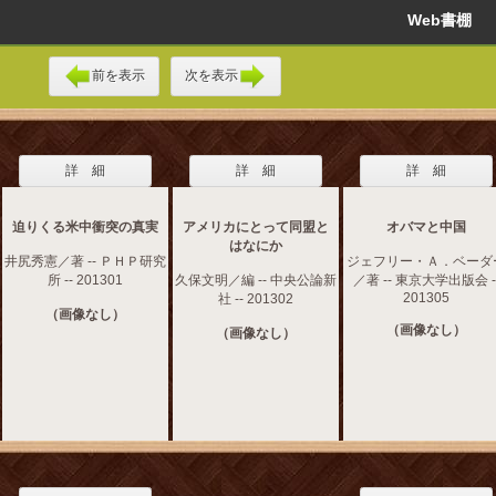
Web書棚
前を表示
次を表示
詳 細
詳 細
詳 細
迫りくる米中衝突の真実
アメリカにとって同盟と
オバマと中国
はなにか
井尻秀憲／著 -- ＰＨＰ研究
ジェフリー・Ａ．ベーダ
所 -- 201301
久保文明／編 -- 中央公論新
／著 -- 東京大学出版会 -
201305
社 -- 201302
（画像なし）
（画像なし）
（画像なし）