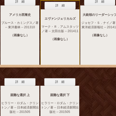
詳 細
詳 細
詳 細
アメリカ西漸史
大統領のリーダーシッ
エヴァンジェリカルズ
ブルース・カミングス／著
ジョセフ・Ｓ．ナイ／著 -
マーク・Ｒ．アムスタッツ
-- 東洋書林 -- 201310
東洋経済新報社 -- 20141
／著 -- 太田出版 -- 201411
（画像なし）
（画像なし）
（画像なし）
詳 細
詳 細
困難な選択 上
困難な選択 下
ヒラリー・ロダム・クリン
ヒラリー・ロダム・クリン
トン／著 -- 日本経済新聞出
トン／著 -- 日本経済新聞出
版社 -- 201505
版社 -- 201505