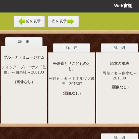
Web書棚
前を表示
次を表示
詳 細
詳 細
詳 細
ブルーナ・ミュージアム
松居直と『こどものと
絵本の魔法
ディック・ブルーナ／〔監
も』
修〕 -- 白泉社 -- 200103
司修／著 -- 白水社 --
201308
松居直／著 -- ミネルヴァ書
（画像なし）
房 -- 201307
（画像なし）
（画像なし）
詳 細