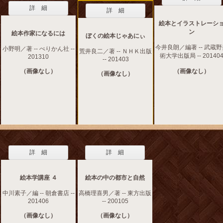
詳 細
詳 細
絵本とイラストレーシ
ン
絵本作家になるには
ぼくの絵本じゃあにぃ
今井良朗／編著 -- 武蔵
小野明／著 -- ぺりかん社 --
荒井良二／著 -- ＮＨＫ出版
術大学出版局 -- 20140
201310
-- 201403
（画像なし）
（画像なし）
（画像なし）
詳 細
詳 細
絵本学講座 ４
絵本の中の都市と自然
中川素子／編 -- 朝倉書店 --
高橋理喜男／著 -- 東方出版
201406
-- 200105
（画像なし）
（画像なし）