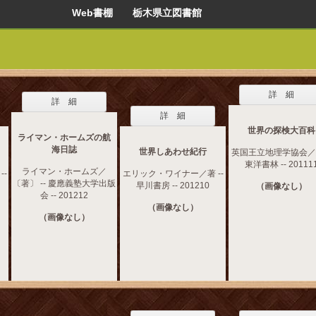
Web書棚 栃木県立図書館
詳 細
詳 細
詳 細
世界の探検大百科
ライマン・ホームズの航
海日誌
世界しあわせ紀行
英国王立地理学協会／編
東洋書林 -- 20111
ライマン・ホームズ／
--
エリック・ワイナー／著 --
〔著〕 -- 慶應義塾大学出版
早川書房 -- 201210
（画像なし）
会 -- 201212
（画像なし）
（画像なし）