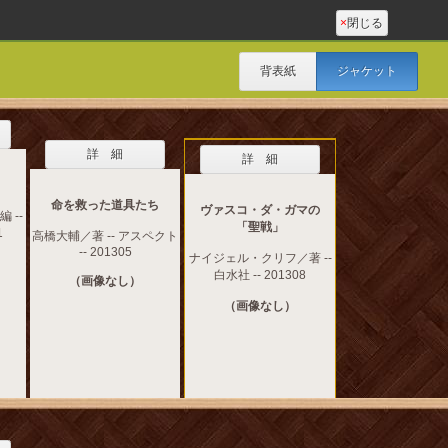
×
閉じる
背表紙
ジャケット
詳 細
詳 細
命を救った道具たち
ヴァスコ・ダ・ガマの
 --
「聖戦」
1
高橋大輔／著 -- アスペクト
-- 201305
ナイジェル・クリフ／著 --
白水社 -- 201308
（画像なし）
（画像なし）