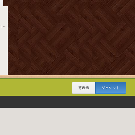
 --
背表紙
ジャケット