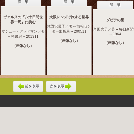
詳 細
詳 細
詳 細
ヴェルヌの『八十日間世
犬眼レンズで旅する世界
ダビデの星
界一周』に挑む
滝野沢優子／著 -- 情報セン
角田房子／著 -- 毎日新
マシュー・グッドマン／著
ター出版局 -- 200511
-- 1964
-- 柏書房 -- 201311
（画像なし）
（画像なし）
（画像なし）
前を表示
次を表示