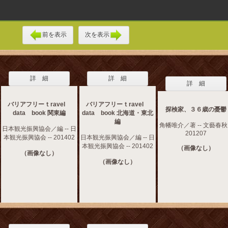
前を表示
次を表示
詳 細
詳 細
詳 細
バリアフリーｔravel
バリアフリーｔravel
探検家、３６歳の憂鬱
data book 関東編
data book 北海道・東北
編
角幡唯介／著 -- 文藝春秋 
日本観光振興協会／編 -- 日
201207
本観光振興協会 -- 201402
日本観光振興協会／編 -- 日
本観光振興協会 -- 201402
（画像なし）
（画像なし）
（画像なし）