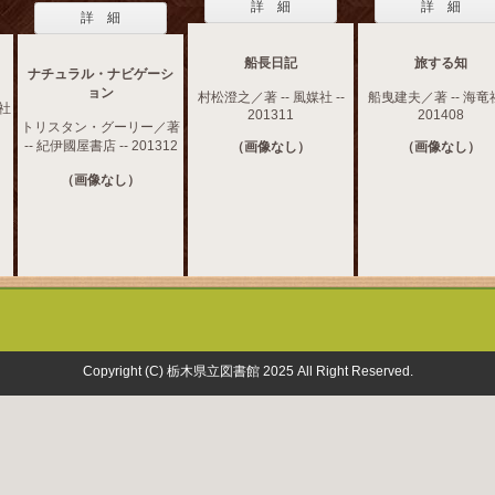
詳 細
詳 細
詳 細
船長日記
旅する知
ナチュラル・ナビゲーシ
ョン
村松澄之／著 -- 風媒社 --
船曳建夫／著 -- 海竜社
聞社
201311
201408
トリスタン・グーリー／著
-- 紀伊國屋書店 -- 201312
（画像なし）
（画像なし）
（画像なし）
Copyright (C) 栃木県立図書館 2025 All Right Reserved.