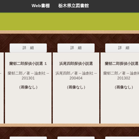
Web書棚 栃木県立図書館
詳 細
詳 細
詳 細
蘭郁二郎探偵小説選 １
浜尾四郎探偵小説選
蘭郁二郎探偵小説選
-
蘭郁二郎／著 -- 論創社 --
浜尾四郎／著 -- 論創社 --
蘭郁二郎／著 -- 論創社
201301
200404
201302
（画像なし）
（画像なし）
（画像なし）