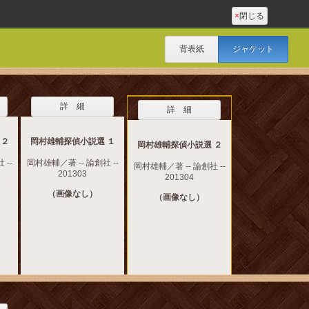
×
閉じる
背表紙
ジャケット
詳 細
詳 細
 ２
岡村雄輔探偵小説選 １
岡村雄輔探偵小説選 ２
 --
岡村雄輔／著 -- 論創社 --
岡村雄輔／著 -- 論創社 --
201303
201304
（画像なし）
（画像なし）