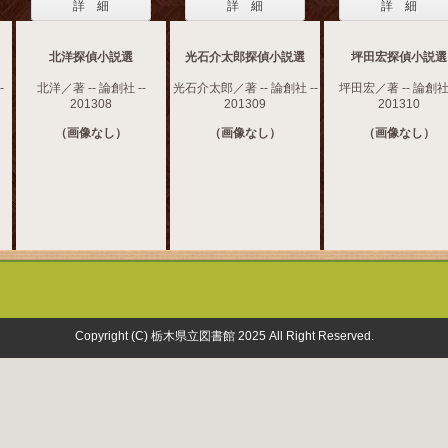
詳 細
詳 細
詳 細
北洋探偵小説選
光石介太郎探偵小説選
坪田宏探偵小説選
-
北洋／著 -- 論創社 --
光石介太郎／著 -- 論創社 --
坪田宏／著 -- 論創社 
201308
201309
201310
（画像なし）
（画像なし）
（画像なし）
Copyright (C) 栃木県立図書館 2025 All Right Reserved.