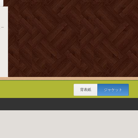
--
背表紙
ジャケット