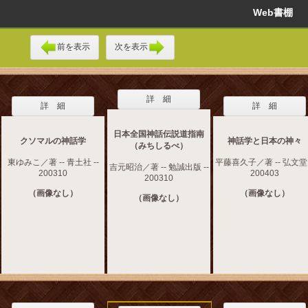
Web書棚
前を表示
次を表示
詳 細
詳 細
詳 細
日本全国神話伝説道指南
クソマルの神話学
神話学と日本の神々
（みちしるべ）
東ゆみこ／著 -- 青土社 --
平藤喜久子／著 -- 弘文堂 
吉元昭治／著 -- 勉誠出版 --
200310
200403
200310
（画像なし）
（画像なし）
（画像なし）