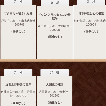
詳 細
詳 細
詳 細
ツクヨミ－秘された神
日本神話と心の構造
ウズメとサルタヒコの神
話学
戸矢学／著 -- 河出書房新社
河合隼雄／著 -- 岩波書店 
-- 200703
200909
鎌田東二／著 -- 大和書房 --
200008
（画像なし）
（画像なし）
（画像なし）
詳 細
詳 細
近世上野神話の世界
大国主の神話
佐藤喜久一郎／著 -- 岩田書
吉田敦彦／著 -- 青土社 --
201202
院 -- 200710
（画像なし）
（画像なし）