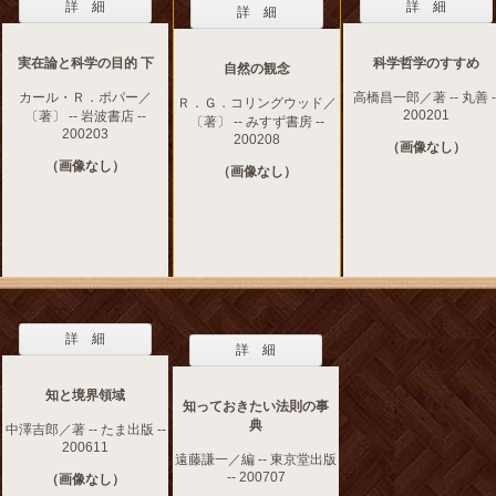
詳 細
詳 細
詳 細
実在論と科学の目的 下
科学哲学のすすめ
自然の観念
カール・Ｒ．ポパー／
高橋昌一郎／著 -- 丸善 -
Ｒ．Ｇ．コリングウッド／
200201
〔著〕 -- 岩波書店 --
〔著〕 -- みすず書房 --
200203
200208
（画像なし）
（画像なし）
（画像なし）
詳 細
詳 細
知と境界領域
知っておきたい法則の事
典
中澤吉郎／著 -- たま出版 --
200611
遠藤謙一／編 -- 東京堂出版
-- 200707
（画像なし）