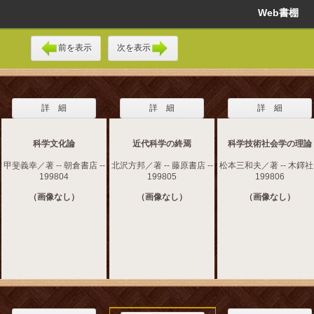
Web書棚
前を表示
次を表示
詳 細
詳 細
詳 細
科学文化論
近代科学の終焉
科学技術社会学の理論
甲斐義幸／著 -- 朝倉書店 --
北沢方邦／著 -- 藤原書店 --
松本三和夫／著 -- 木鐸社 
199804
199805
199806
（画像なし）
（画像なし）
（画像なし）