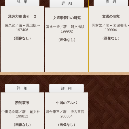
詳 細
詳 細
詳 細
漢詩大観 索引 ２
文選の研究
文選李善注の研究
佐久節／編 -- 鳳出版 --
岡村繁／著 -- 岩波書店 -
富永一登／著 -- 研文出版 --
197406
199904
199902
（画像なし）
（画像なし）
（画像なし）
詳 細
詳 細
読詞叢考
中国のアルバ
中田勇次郎／著 -- 創文社 --
川合康三／著 -- 汲古書院 --
199812
200304
（画像なし）
（画像なし）