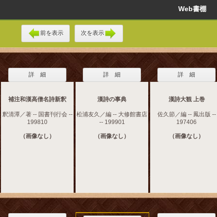
Web書棚
前を表示
次を表示
詳 細
詳 細
詳 細
補注和漢高僧名詩新釈
漢詩の事典
漢詩大観 上巻
釈清潭／著 -- 国書刊行会 --
松浦友久／編 -- 大修館書店
佐久節／編 -- 鳳出版 --
199810
-- 199901
197406
（画像なし）
（画像なし）
（画像なし）