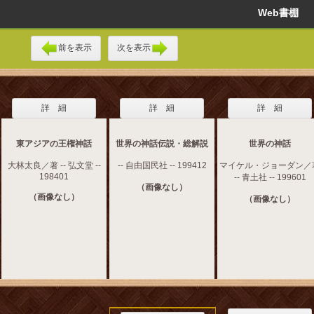
Web書棚
前を表示
次を表示
詳 細
詳 細
詳 細
東アジアの王権神話
世界の神話伝説・総解説
世界の神話
大林太良／著 -- 弘文堂 --
-- 自由国民社 -- 199412
マイケル・ジョーダン／
198401
-- 青土社 -- 199601
（画像なし）
（画像なし）
（画像なし）