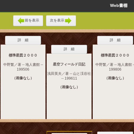
Web書棚
前を表示
次を表示
詳 細
詳 細
詳 細
標準星図２０００
標準星図２０００
星空フィールド日記
中野繁／著 -- 地人書館 --
中野繁／著 -- 地人書館 -
199506
199806
浅田英夫／著 -- 山と渓谷社
（画像なし）
（画像なし）
-- 199611
（画像なし）