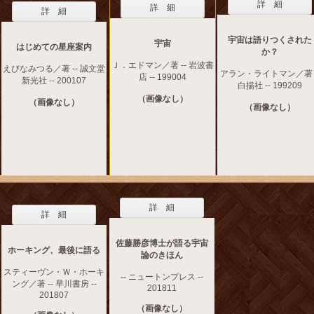
詳 細
詳 細
詳 細
宇宙は語りつくされた
宇宙
はじめての星座案内
か？
Ｊ．エドマン／著 -- 岩波書
えびなみつる／著 -- 誠文堂
アラン・ライトマン／著 -
店 -- 199004
新光社 -- 200107
白揚社 -- 199209
（画像なし）
（画像なし）
（画像なし）
詳 細
詳 細
佐藤勝彦博士が語る宇宙
ホーキング、最後に語る
論のきほん
スティーヴン・Ｗ・ホーキ
-- ニュートンプレス --
ング／著 -- 早川書房 --
201811
201807
（画像なし）