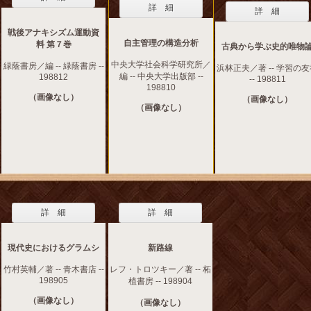
詳 細
詳 細
戦後アナキシズム運動資
自主管理の構造分析
料 第７巻
古典から学ぶ史的唯物
中央大学社会科学研究所／
緑蔭書房／編 -- 緑蔭書房 --
浜林正夫／著 -- 学習の
編 -- 中央大学出版部 --
198812
-- 198811
198810
（画像なし）
（画像なし）
（画像なし）
詳 細
詳 細
現代史におけるグラムシ
新路線
竹村英輔／著 -- 青木書店 --
レフ・トロツキー／著 -- 柘
198905
植書房 -- 198904
（画像なし）
（画像なし）