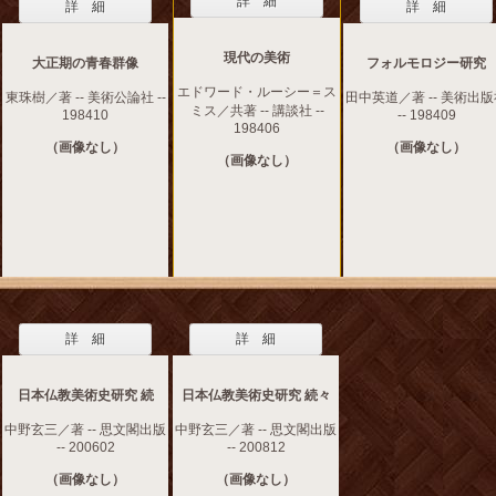
詳 細
詳 細
詳 細
現代の美術
大正期の青春群像
フォルモロジー研究
エドワード・ルーシー＝ス
東珠樹／著 -- 美術公論社 --
田中英道／著 -- 美術出
ミス／共著 -- 講談社 --
198410
-- 198409
198406
（画像なし）
（画像なし）
（画像なし）
詳 細
詳 細
日本仏教美術史研究 続
日本仏教美術史研究 続々
中野玄三／著 -- 思文閣出版
中野玄三／著 -- 思文閣出版
-- 200602
-- 200812
（画像なし）
（画像なし）