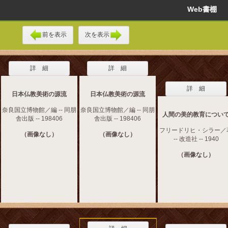
Web書棚
前を表示
次を表示
詳 細
詳 細
詳 細
日本仏教美術の源流
日本仏教美術の源流
奈良国立博物館／編 -- 同朋
奈良国立博物館／編 -- 同朋
人間の美的教育につい
舎出版 -- 198406
舎出版 -- 198406
フリードリヒ・シラー／
（画像なし）
（画像なし）
-- 改造社 -- 1940
（画像なし）