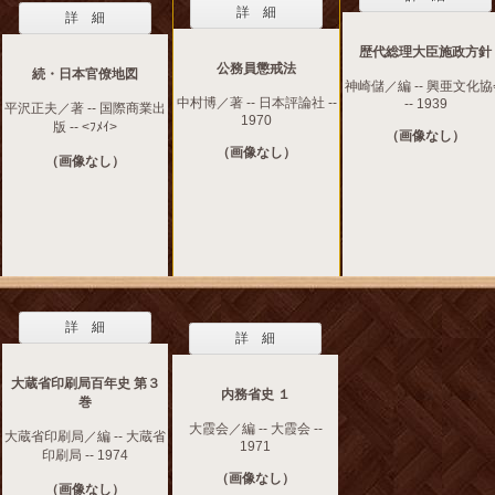
詳 細
詳 細
歴代総理大臣施政方針
公務員懲戒法
続・日本官僚地図
神崎儲／編 -- 興亜文化
中村博／著 -- 日本評論社 --
-- 1939
平沢正夫／著 -- 国際商業出
1970
版 -- <ﾌﾒｲ>
（画像なし）
（画像なし）
（画像なし）
詳 細
詳 細
大蔵省印刷局百年史 第３
内務省史 １
巻
大霞会／編 -- 大霞会 --
大蔵省印刷局／編 -- 大蔵省
1971
印刷局 -- 1974
（画像なし）
（画像なし）