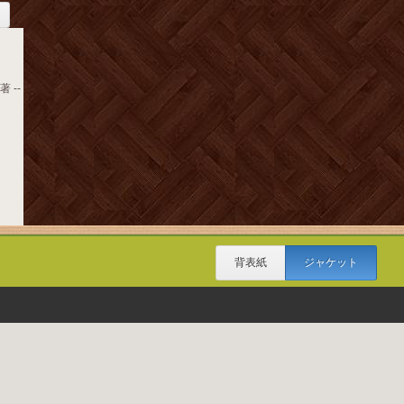
 --
背表紙
ジャケット