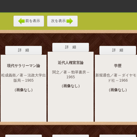
前を表示
次を表示
詳 細
詳 細
詳 細
近代人権宣言論
現代サラリーマン論
学歴
関之／著 -- 勁草書房 --
松成義衛／著 -- 法政大学出
新堀通也／著 -- ダイヤ
1965
版局 -- 1965
ド社 -- 1966
（画像なし）
（画像なし）
（画像なし）