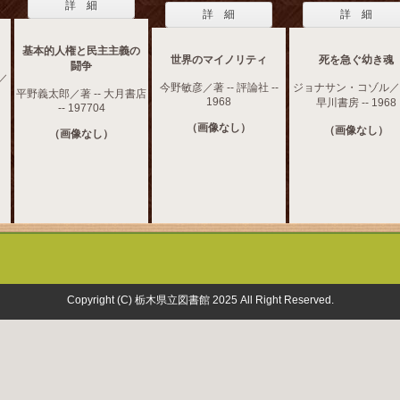
詳 細
詳 細
詳 細
基本的人権と民主主義の
世界のマイノリティ
死を急ぐ幼き魂
闘争
／
今野敏彦／著 -- 評論社 --
ジョナサン・コゾル／著
平野義太郎／著 -- 大月書店
1968
早川書房 -- 1968
-- 197704
（画像なし）
（画像なし）
（画像なし）
Copyright (C) 栃木県立図書館 2025 All Right Reserved.