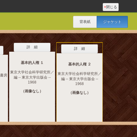
×
閉じる
背表紙
ジャケット
詳 細
詳 細
基本的人権 １
基本的人権 ２
東京大学社会科学研究所／
東京大学社会科学研究所／
草書房
編 -- 東京大学出版会 --
編 -- 東京大学出版会 --
1968
1968
（画像なし）
（画像なし）