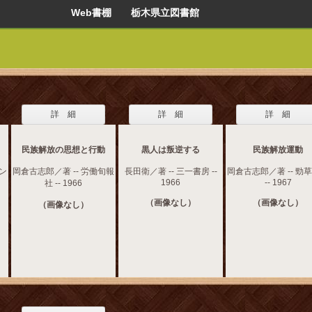
Web書棚 栃木県立図書館
詳 細
詳 細
詳 細
民族解放の思想と行動
黒人は叛逆する
民族解放運動
モン
岡倉古志郎／著 -- 労働旬報
長田衛／著 -- 三一書房 --
岡倉古志郎／著 -- 勁
1966
-- 1967
社 -- 1966
（画像なし）
（画像なし）
（画像なし）